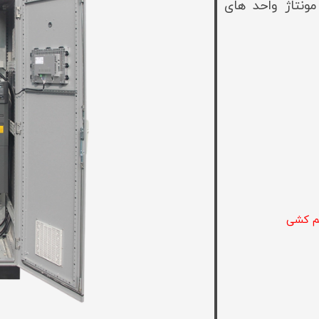
مونتاژ واحد های
یم کشی