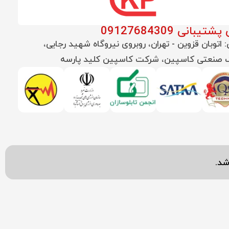
تیبانی 09127684309
 اتوبان قزوین - تهران، روبروی نیروگاه شهید رجایی،
صنعتی کاسپین، شرکت کاسپین کلید پارسه
شد.